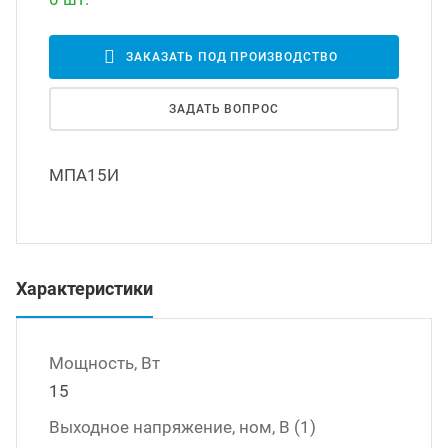
Led д
траиваемые модули питания
ЗАКАЗАТЬ ПОД ПРОИЗВОДСТВО
Led 
ЗАДАТЬ ВОПРОС
/DC преобразователи
наде
МПА15И
/AC инверторы
Димм
/DC преобразователи
Исто
Характеристики
томобильные преобразователи
пряжения
Мощность, Вт
15
Выходное напряжение, ном, В (1)