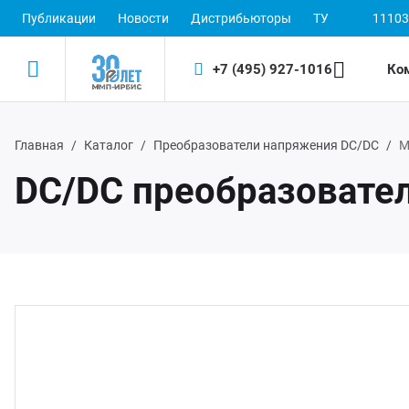
Публикации
Новости
Дистрибьюторы
ТУ
11103
+7 (495) 927-1016
Ко
Главная
Каталог
Преобразователи напряжения DC/DC
М
Назад
Назад
DC/DC преобразовате
одукция
 (495) 927-1016
ектронные пускорегулирующие аппараты
(800) 350-1016
D-драйверы
ЭП ООО "ИРБИС-5"