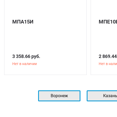
МПА15И
МПЕ10
3 358.66 руб.
2 869.44
Нет в наличии
Нет в нал
Воронеж
Казан