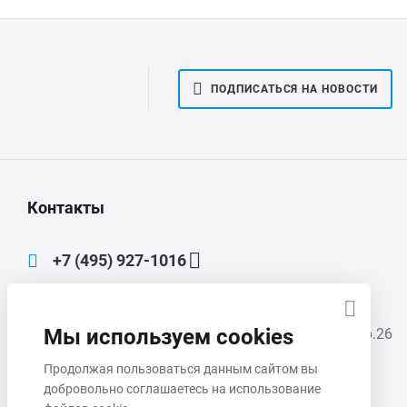
ПОДПИСАТЬСЯ НА НОВОСТИ
Контакты
+7 (495) 927-1016
main@mmp-irbis.ru
Мы используем cookies
111033, Москва, Золоторожский Вал, д. 11, стр.26
Продолжая пользоваться данным сайтом вы
Пн-Чт 8:00 - 17:00
добровольно соглашаетесь на использование
Пт 8:00 - 16:00