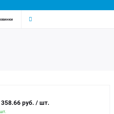
овинки
Н
Н
LED-
AC/D
Led 
AC/DC
Led д
Беск
 358.66 руб.
/ шт.
Led д
шт.