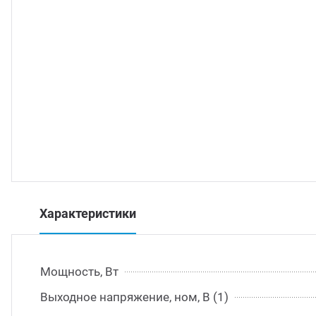
траиваемые модули питания
/DC преобразователи
/AC инверторы
/DC преобразователи
томобильные преобразователи напряжения
Характеристики
Мощность, Вт
Выходное напряжение, ном, В (1)