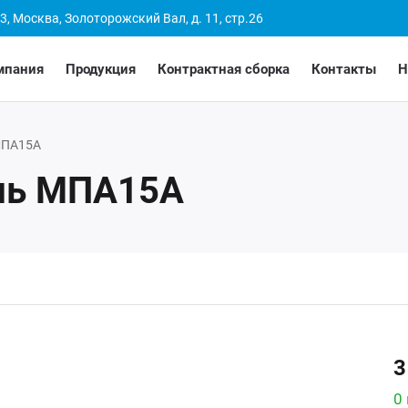
3, Москва, Золоторожский Вал, д. 11, стр.26
мпания
Продукция
Контрактная сборка
Контакты
Н
ПА15А
ль МПА15А
3
0 