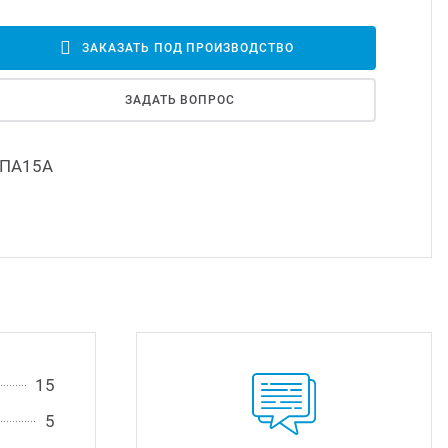
Led д
ЗАКАЗАТЬ ПОД ПРОИЗВОДСТВО
Led 
ЗАДАТЬ ВОПРОС
Димм
ПА15А
Исто
15
5