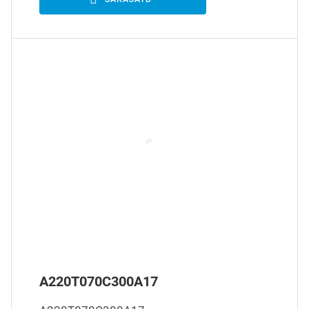
А220Т070С300А17