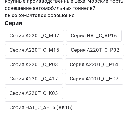
крупные производственные цеха, морские порты,
освещение автомобильных тоннелей,
высокомачтовое освещение.
Серии
Серия А220Т_С_М07
Серия НАТ_С_АР16
Серия А220Т_С_М15
Серия А220Т_С_Р02
Серия А220Т_С_Р03
Серия А220Т_С_Р14
Cерия А220Т_С_А17
Серия А220Т_С_Н07
Серия А220Т_С_К03
Серия НАТ_С_АЕ16 (АК16)