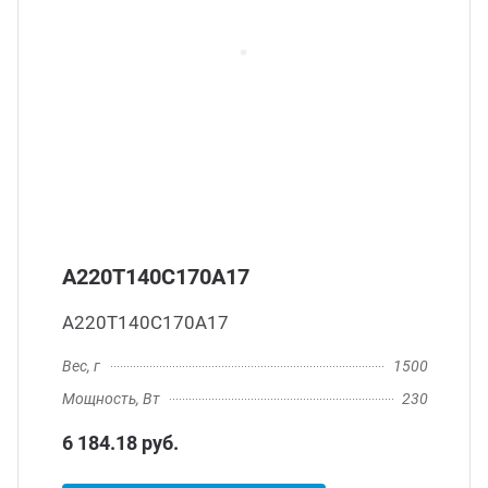
А220Т140С170А17
А220Т140С170А17
Вес, г
1500
Мощность, Вт
230
6 184.18 руб.