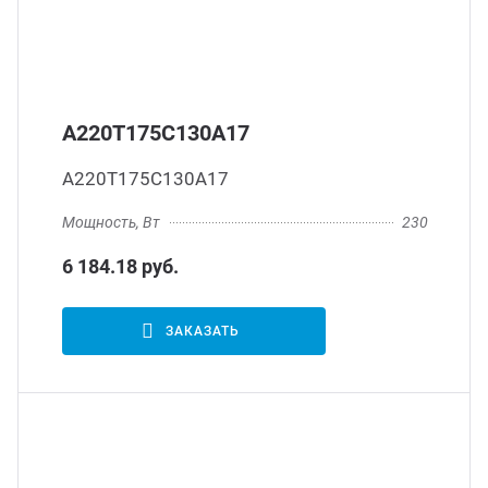
А220Т175С130А17
А220Т175С130А17
Мощность, Вт
230
6 184.18 руб.
ЗАКАЗАТЬ