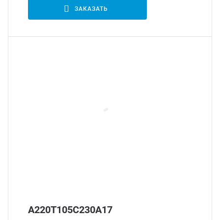
ЗАКАЗАТЬ
А220Т105С230А17