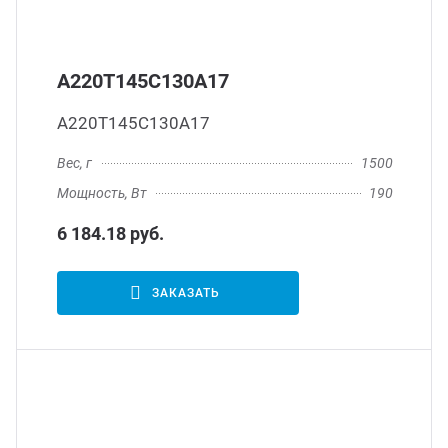
А220Т145С130А17
А220Т145С130А17
Вес, г
1500
Мощность, Вт
190
6 184.18 руб.
ЗАКАЗАТЬ