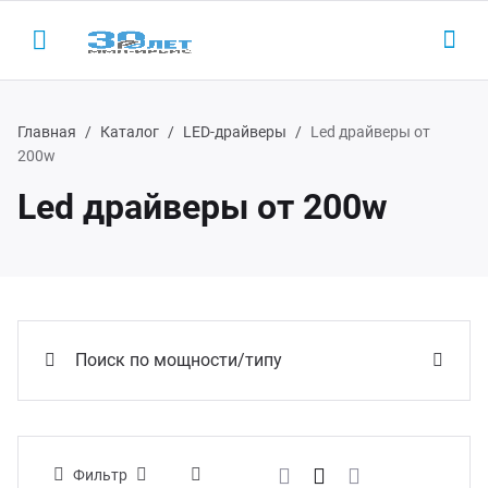
Главная
Каталог
LED-драйверы
Led драйверы от
200w
Led драйверы от 200w
Назад
Назад
Н
Н
одукция
LED-
AC/D
 (495) 927-1016
ектронные пускорегулирующие
Led 
AC/DC
(800) 350-1016
параты
Поиск по мощности/типу
Led д
Беск
D-драйверы
Led д
Фильтр
ЭП ООО "ИРБИС-5"