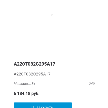
А220Т082С295А17
А220Т082С295А17
Мощность, Вт
240
6 184.18 руб.
ЗАКАЗАТЬ