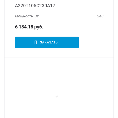
А220Т105С230А17
Мощность, Вт
240
6 184.18 руб.
ЗАКАЗАТЬ