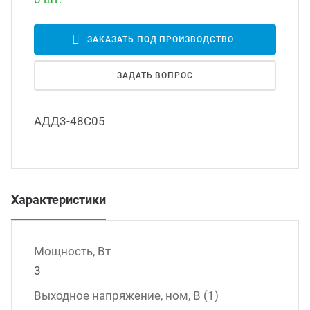
Led д
траиваемые модули питания
ЗАКАЗАТЬ ПОД ПРОИЗВОДСТВО
Led 
ЗАДАТЬ ВОПРОС
/DC преобразователи
наде
АДД3-48С05
/AC инверторы
Димм
/DC преобразователи
Исто
Характеристики
томобильные преобразователи
пряжения
Мощность, Вт
3
Выходное напряжение, ном, В (1)