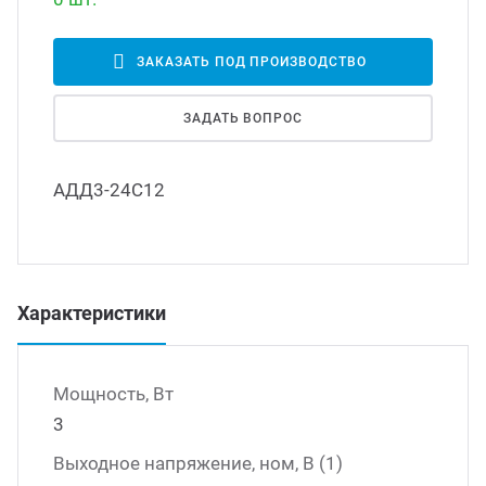
Led д
траиваемые модули питания
ЗАКАЗАТЬ ПОД ПРОИЗВОДСТВО
Led 
ЗАДАТЬ ВОПРОС
/DC преобразователи
наде
АДД3-24С12
/AC инверторы
Димм
/DC преобразователи
Исто
Характеристики
томобильные преобразователи
пряжения
Мощность, Вт
3
Выходное напряжение, ном, В (1)