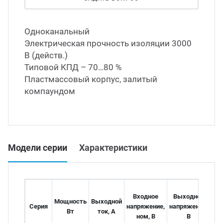
Led д
траиваемые модули питания
Одноканальный
Электрическая прочность изоляции 3000
Led 
В (действ.)
/DC преобразователи
наде
Типовой КПД – 70…80 %
Пластмассовый корпус, залитый
/AC инверторы
Димм
компаундом
/DC преобразователи
Исто
томобильные преобразователи
Модели серии
Характеристики
пряжения
Входное
Выходное
Д
Мощность
Выходной
Серия
напряжение,
напряжение,
тем
Вт
ток, А
ном, В
В