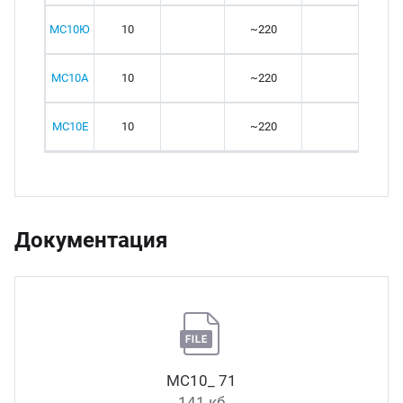
МС10Ю
10
~220
от 
МС10А
10
~220
от 
МС10Е
10
~220
от 
Документация
МС10_ 71
141 кб