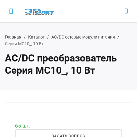
Главная
Каталог
AC/DC сетевые модули питания
Серия МС10_, 10 Вт
AC/DC преобразователь
Назад
Назад
Н
Н
Серия МС10_, 10 Вт
одукция
LED-
AC/D
 (495) 927-1016
ектронные пускорегулирующие
Led 
AC/DC
(800) 350-1016
параты
Led д
Беск
D-драйверы
65 шт.
Led д
ЭП ООО "ИРБИС-5"
ЗАДАТЬ ВОПРОС