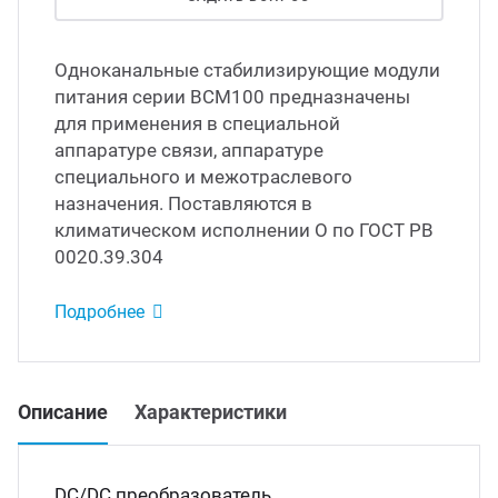
Led д
траиваемые модули питания
Одноканальные стабилизирующие модули
питания серии ВСМ100 предназначены
Led 
для применения в специальной
/DC преобразователи
наде
аппаратуре связи, аппаратуре
специального и межотраслевого
/AC инверторы
Димм
назначения. Поставляются в
климатическом исполнении О по ГОСТ РВ
0020.39.304
/DC преобразователи
Исто
Подробнее
томобильные преобразователи
пряжения
Описание
Характеристики
DC/DC преобразователь