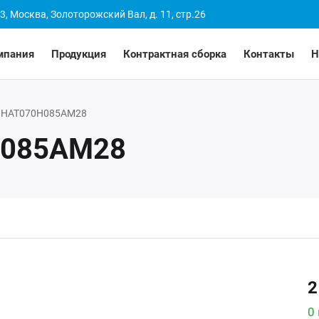
3, Москва, Золоторожский Вал, д. 11, стр.26
мпания
Продукция
Контрактная сборка
Контакты
Н
НАТ070Н085АМ28
Н085АМ28
2
0 