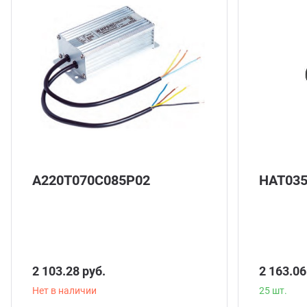
25 шт.
А220Т070С085Р02
НАТ03
2 103.28 руб.
2 163.06
Нет в наличии
25 шт.