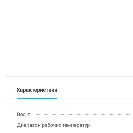
траиваемые модули питания
/DC преобразователи
/AC инверторы
/DC преобразователи
томобильные преобразователи напряжения
Характеристики
Вес, г
Диапазон рабочих температур