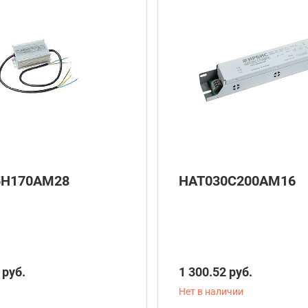
5Н170АМ28
НАТ030С200АМ16
 руб.
1 300.52 руб.
Нет в наличии