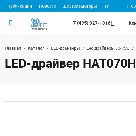
Публикации
Новости
Дистрибьюторы
ТУ
11103
+7 (495) 927-1016
Ко
Главная
Каталог
LED-драйверы
Led драйверы 60-75w
Назад
Назад
LED-драйвер НАТ070
одукция
 (495) 927-1016
ектронные пускорегулирующие аппараты
(800) 350-1016
D-драйверы
ЭП ООО "ИРБИС-5"