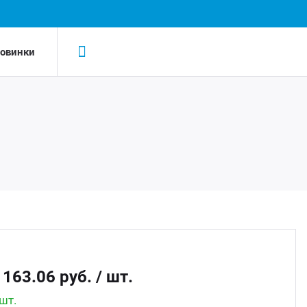
овинки
Н
Н
LED-
AC/D
Led 
AC/DC
Led д
Беск
 163.06 руб.
/ шт.
Led д
шт.