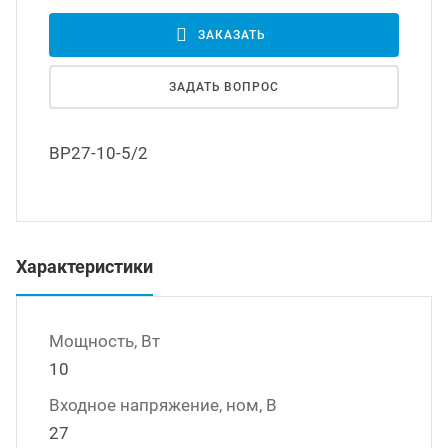
Led д
ЗАКАЗАТЬ
траиваемые модули питания
ЗАДАТЬ ВОПРОС
Led 
/DC преобразователи
наде
ВР27-10-5/2
/AC инверторы
Димм
/DC преобразователи
Исто
Характеристики
томобильные преобразователи
пряжения
Мощность, Вт
10
Входное напряжение, ном, В
27