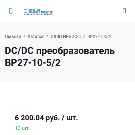
Главная
Каталог
ИВЭП ИРБИС-5
ВР27-10-5/2
DC/DC преобразователь
Назад
Назад
Н
Н
ВР27-10-5/2
одукция
LED-
AC/D
 (495) 927-1016
ектронные пускорегулирующие
Led 
AC/DC
(800) 350-1016
параты
Led д
Беск
6 200.04 руб.
/ шт.
D-драйверы
Led д
13 шт.
ЭП ООО "ИРБИС-5"