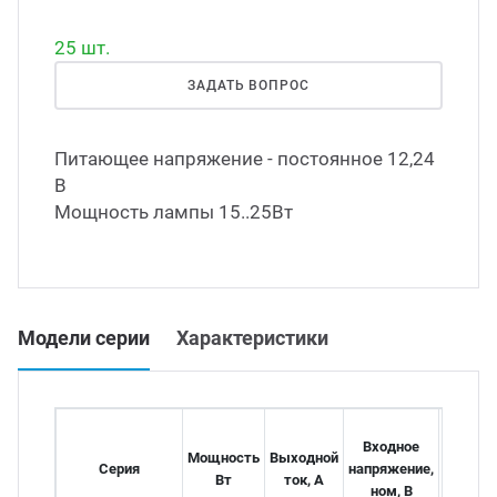
Led д
25 шт.
траиваемые модули питания
ЗАДАТЬ ВОПРОС
Led 
/DC преобразователи
наде
Питающее напряжение - постоянное 12,24
В
/AC инверторы
Димм
Мощность лампы 15..25Вт
/DC преобразователи
Исто
томобильные преобразователи
Модели серии
Характеристики
пряжения
Входное
Выход
Мощность
Выходной
Серия
напряжение,
напряж
Вт
ток, А
ном, В
В