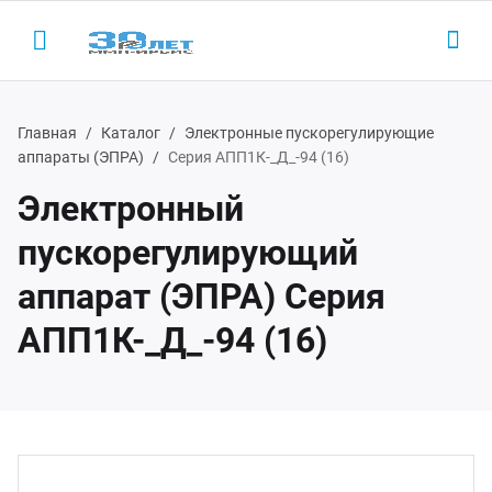
Главная
Каталог
Электронные пускорегулирующие
аппараты (ЭПРА)
Серия АПП1К-_Д_-94 (16)
Электронный
Назад
Назад
Н
Н
пускорегулирующий
одукция
LED-
AC/D
 (495) 927-1016
аппарат (ЭПРА) Серия
АПП1К-_Д_-94 (16)
ектронные пускорегулирующие
Led 
AC/DC
(800) 350-1016
параты
Led д
Беск
D-драйверы
Led д
ЭП ООО "ИРБИС-5"