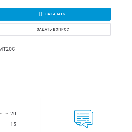
Led д
ЗАКАЗАТЬ
Led 
ЗАДАТЬ ВОПРОС
Димм
МТ20С
Исто
20
15