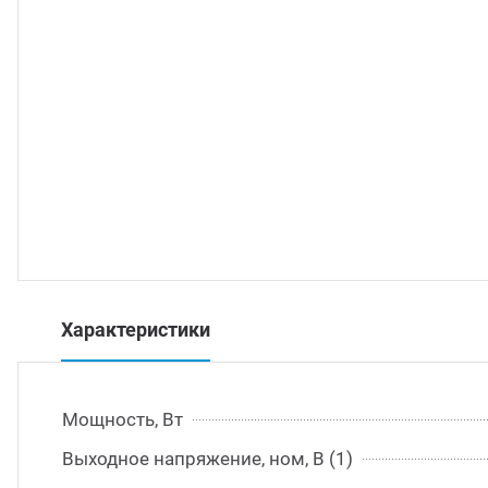
траиваемые модули питания
/DC преобразователи
/AC инверторы
/DC преобразователи
томобильные преобразователи напряжения
Характеристики
Мощность, Вт
Выходное напряжение, ном, В (1)