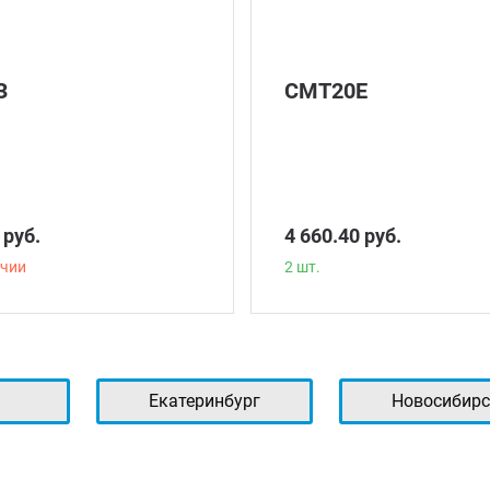
З
СМТ20Е
 руб.
4 660.40 руб.
ичии
2 шт.
ь
Екатеринбург
Новосибирс