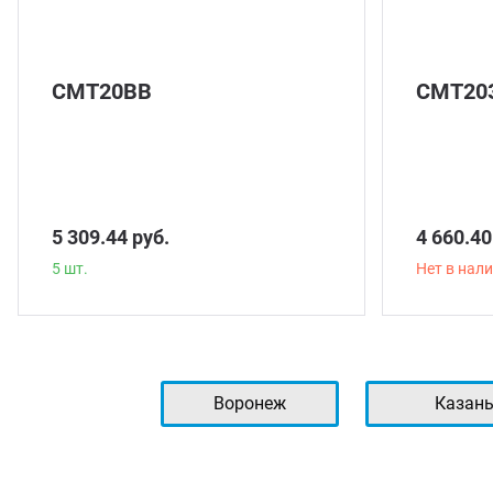
СМТ20ВВ
СМТ20
5 309.44 руб.
4 660.40
5 шт.
Нет в нал
Воронеж
Казан