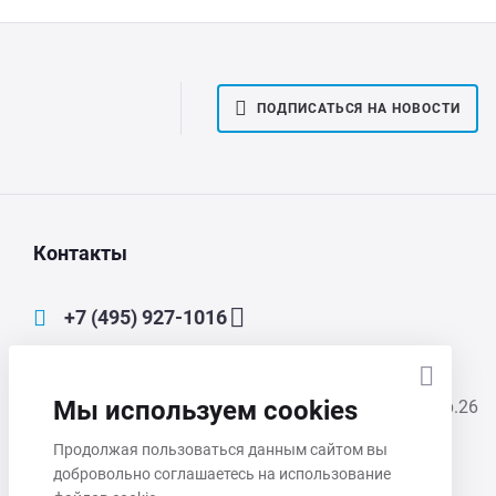
ПОДПИСАТЬСЯ НА НОВОСТИ
Контакты
+7 (495) 927-1016
main@mmp-irbis.ru
Мы используем cookies
111033, Москва, Золоторожский Вал, д. 11, стр.26
Продолжая пользоваться данным сайтом вы
Пн-Чт 8:00 - 17:00
добровольно соглашаетесь на использование
Пт 8:00 - 16:00