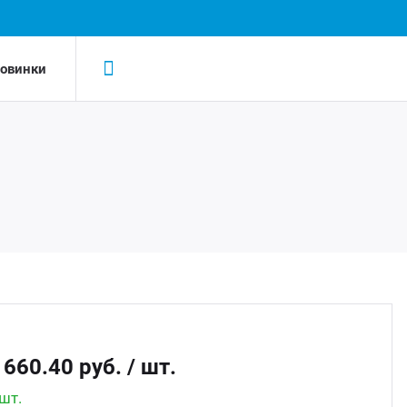
овинки
Н
Н
LED-
AC/D
Led 
AC/DC
Led д
Беск
 660.40 руб.
/ шт.
Led д
шт.