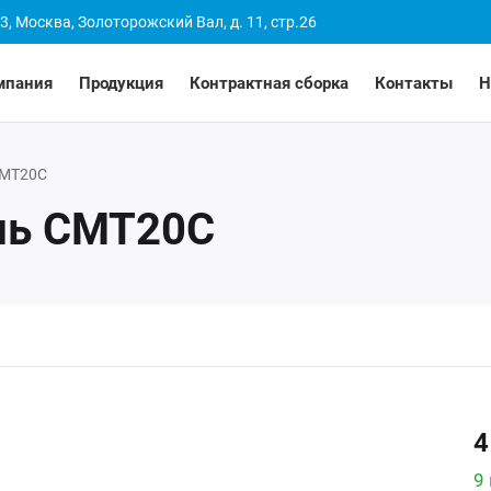
3, Москва, Золоторожский Вал, д. 11, стр.26
мпания
Продукция
Контрактная сборка
Контакты
Н
МТ20С
ль СМТ20С
4
9 