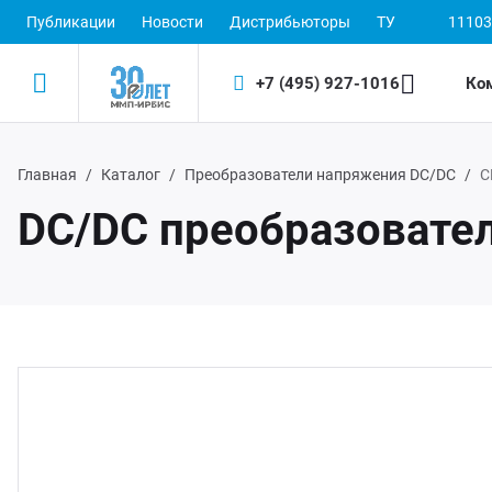
Публикации
Новости
Дистрибьюторы
ТУ
11103
+7 (495) 927-1016
Ко
Главная
Каталог
Преобразователи напряжения DC/DC
С
Назад
Назад
DC/DC преобразовате
одукция
 (495) 927-1016
ектронные пускорегулирующие аппараты
(800) 350-1016
D-драйверы
ЭП ООО "ИРБИС-5"