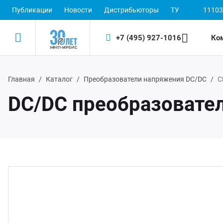
Публикации
Новости
Дистрибьюторы
ТУ
11103
+7 (495) 927-1016
Ко
Главная
Каталог
Преобразователи напряжения DC/DC
С
Назад
Назад
DC/DC преобразовате
одукция
 (495) 927-1016
ектронные пускорегулирующие аппараты
(800) 350-1016
D-драйверы
ЭП ООО "ИРБИС-5"