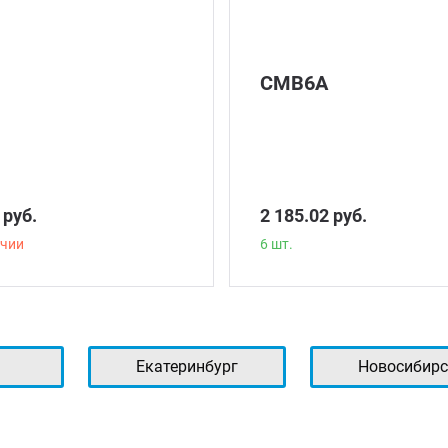
СМВ6А
 руб.
2 185.02 руб.
ичии
6 шт.
ь
Екатеринбург
Новосибирс