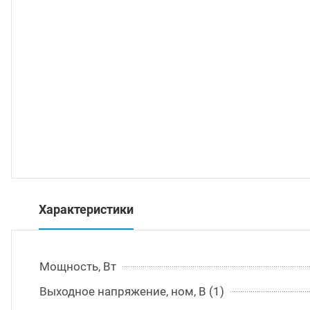
траиваемые модули питания
/DC преобразователи
/AC инверторы
/DC преобразователи
томобильные преобразователи напряжения
Характеристики
Мощность, Вт
Выходное напряжение, ном, В (1)