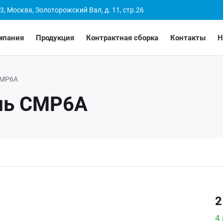
3, Москва, Золоторожский Вал, д. 11, стр.26
мпания
Продукция
Контрактная сборка
Контакты
Н
МР6А
ль СМР6А
2
4 