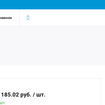
овинки
Н
Н
LED-
AC/D
Led 
AC/DC
Led д
Беск
 185.02 руб.
/ шт.
Led д
шт.