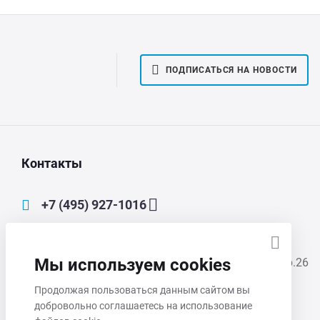
ПОДПИСАТЬСЯ НА НОВОСТИ
Контакты
+7 (495) 927-1016
main@mmp-irbis.ru
Мы используем cookies
111033, Москва, Золоторожский Вал, д. 11, стр.26
Продолжая пользоваться данным сайтом вы
Пн-Чт 8:00 - 17:00
добровольно соглашаетесь на использование
Пт 8:00 - 16:00