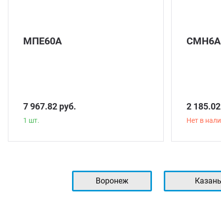
МПЕ60А
СМН6А
7 967.82 руб.
2 185.02
1 шт.
Нет в нал
Воронеж
Казан