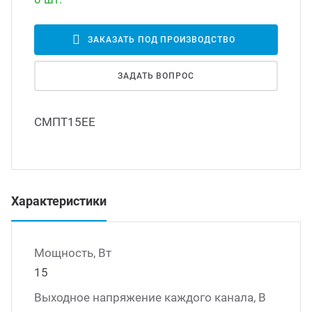
Led д
траиваемые модули питания
ЗАКАЗАТЬ ПОД ПРОИЗВОДСТВО
Led 
ЗАДАТЬ ВОПРОС
/DC преобразователи
наде
СМПТ15ЕЕ
/AC инверторы
Димм
/DC преобразователи
Исто
Характеристики
томобильные преобразователи
пряжения
Мощность, Вт
15
Выходное напряжение каждого канала, В