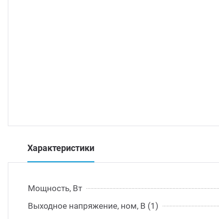
траиваемые модули питания
/DC преобразователи
/AC инверторы
/DC преобразователи
томобильные преобразователи напряжения
Характеристики
Мощность, Вт
Выходное напряжение, ном, В (1)