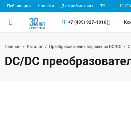
Публикации
Новости
Дистрибьюторы
ТУ
11103
+7 (495) 927-1016
Ко
Главная
Каталог
Преобразователи напряжения DC/DC
С
Назад
Назад
DC/DC преобразовате
одукция
 (495) 927-1016
ектронные пускорегулирующие аппараты
(800) 350-1016
D-драйверы
ЭП ООО "ИРБИС-5"