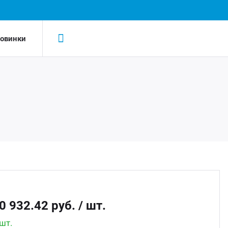
овинки
Н
Н
LED-
AC/D
Led 
AC/DC
Led д
Беск
0 932.42 руб.
/ шт.
Led д
шт.