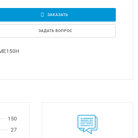
Led д
ЗАКАЗАТЬ
Led 
ЗАДАТЬ ВОПРОС
Димм
МЕ150Н
Исто
150
27