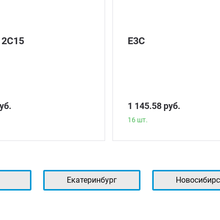
12С15
Е3С
уб.
1 145.58 руб.
16 шт.
ь
Екатеринбург
Новосибирс