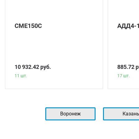
СМЕ150С
АДД4-
10 932.42 руб.
885.72 р
11 шт.
17 шт.
Воронеж
Казан