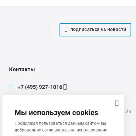
ПОДПИСАТЬСЯ НА НОВОСТИ
Контакты
+7 (495) 927-1016
main@mmp-irbis.ru
Мы используем cookies
111033, Москва, Золоторожский Вал, д. 11, стр.26
Продолжая пользоваться данным сайтом вы
Пн-Чт 8:00 - 17:00
добровольно соглашаетесь на использование
Пт 8:00 - 16:00