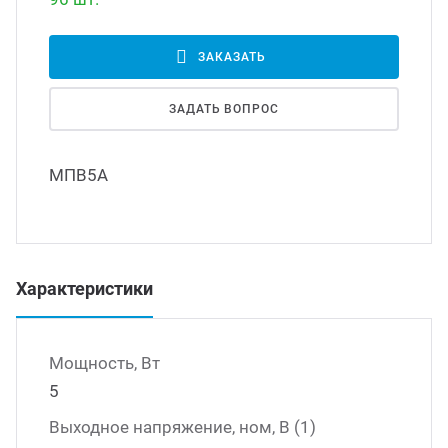
Led д
траиваемые модули питания
ЗАКАЗАТЬ
Led 
ЗАДАТЬ ВОПРОС
/DC преобразователи
наде
МПВ5А
/AC инверторы
Димм
/DC преобразователи
Исто
Характеристики
томобильные преобразователи
пряжения
Мощность, Вт
5
Выходное напряжение, ном, В (1)