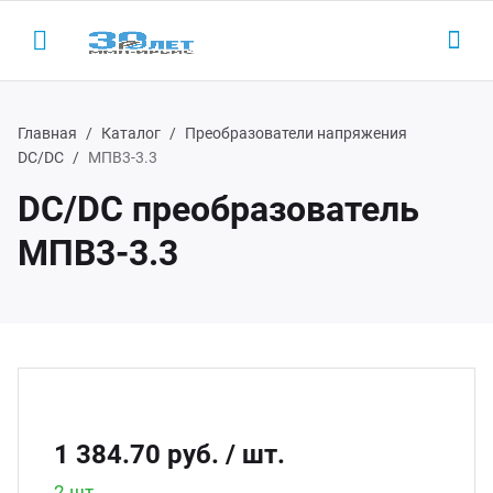
Главная
Каталог
Преобразователи напряжения
DC/DC
МПВ3-3.3
DC/DC преобразователь
Назад
Назад
Н
Н
МПВ3-3.3
одукция
LED-
AC/D
 (495) 927-1016
ектронные пускорегулирующие
Led 
AC/DC
(800) 350-1016
параты
Led д
Беск
D-драйверы
1 384.70 руб.
/ шт.
Led д
ЭП ООО "ИРБИС-5"
2 шт.