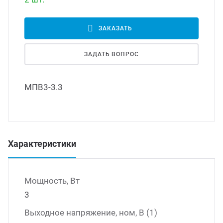
Led д
траиваемые модули питания
ЗАКАЗАТЬ
Led 
ЗАДАТЬ ВОПРОС
/DC преобразователи
наде
МПВ3-3.3
/AC инверторы
Димм
/DC преобразователи
Исто
Характеристики
томобильные преобразователи
пряжения
Мощность, Вт
3
Выходное напряжение, ном, В (1)