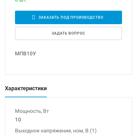
Led д
траиваемые модули питания
ЗАКАЗАТЬ ПОД ПРОИЗВОДСТВО
Led 
ЗАДАТЬ ВОПРОС
/DC преобразователи
наде
МПВ10У
/AC инверторы
Димм
/DC преобразователи
Исто
Характеристики
томобильные преобразователи
пряжения
Мощность, Вт
10
Выходное напряжение, ном, В (1)