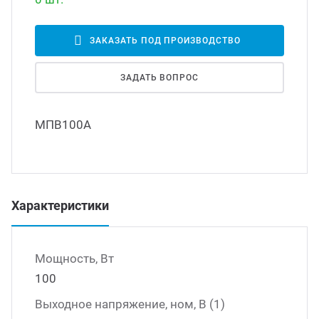
Led д
траиваемые модули питания
ЗАКАЗАТЬ ПОД ПРОИЗВОДСТВО
Led 
ЗАДАТЬ ВОПРОС
/DC преобразователи
наде
МПВ100А
/AC инверторы
Димм
/DC преобразователи
Исто
Характеристики
томобильные преобразователи
пряжения
Мощность, Вт
100
Выходное напряжение, ном, В (1)