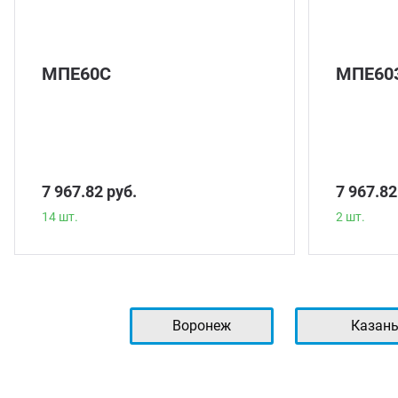
МПЕ60С
МПЕ60
7 967.82 руб.
7 967.82
14 шт.
2 шт.
Воронеж
Казан