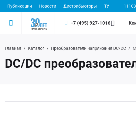
Публикации
Новости
Дистрибьюторы
ТУ
11103
+7 (495) 927-1016
Ко
Главная
Каталог
Преобразователи напряжения DC/DC
М
Назад
Назад
DC/DC преобразовате
одукция
 (495) 927-1016
ектронные пускорегулирующие аппараты
(800) 350-1016
D-драйверы
ЭП ООО "ИРБИС-5"