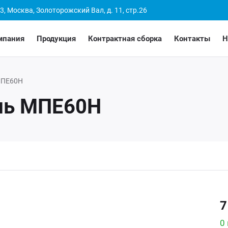
3, Москва, Золоторожский Вал, д. 11, стр.26
мпания
Продукция
Контрактная сборка
Контакты
Н
ПЕ60Н
ль МПЕ60Н
7
0 