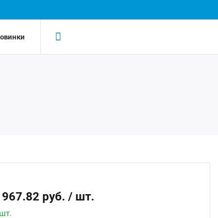
овинки
Н
Н
LED-
AC/D
Led 
AC/DC
Led д
Беск
 967.82 руб.
/ шт.
Led д
шт.