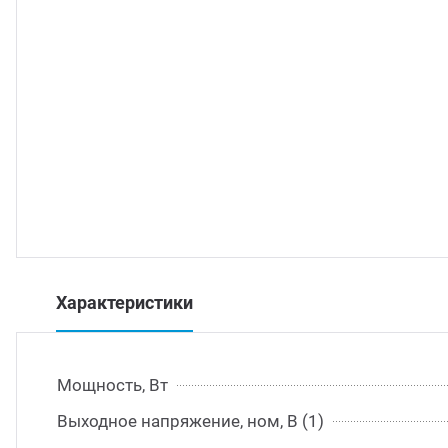
траиваемые модули питания
/DC преобразователи
/AC инверторы
/DC преобразователи
томобильные преобразователи напряжения
Характеристики
Мощность, Вт
Выходное напряжение, ном, В (1)