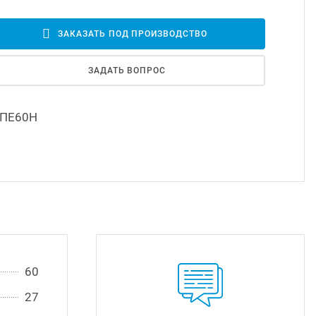
Led д
ЗАКАЗАТЬ ПОД ПРОИЗВОДСТВО
Led 
ЗАДАТЬ ВОПРОС
Димм
ПЕ60Н
Исто
60
27