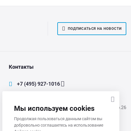
ПОДПИСАТЬСЯ НА НОВОСТИ
Контакты
+7 (495) 927-1016
main@mmp-irbis.ru
Мы используем cookies
111033, Москва, Золоторожский Вал, д. 11, стр.26
Продолжая пользоваться данным сайтом вы
Пн-Чт 8:00 - 17:00
добровольно соглашаетесь на использование
Пт 8:00 - 16:00