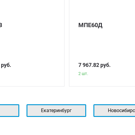
З
МПЕ60Д
 руб.
7 967.82 руб.
2 шт.
ь
Екатеринбург
Новосибирс