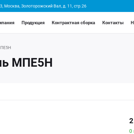
3, Москва, Золоторожский Вал, д. 11, стр.26
мпания
Продукция
Контрактная сборка
Контакты
Н
ПЕ5Н
ль МПЕ5Н
2
0 