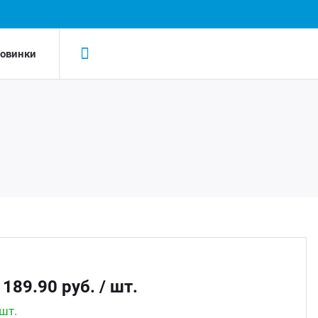
овинки
Н
Н
LED-
AC/D
Led 
AC/DC
Led д
Беск
 189.90 руб.
/ шт.
Led д
шт.