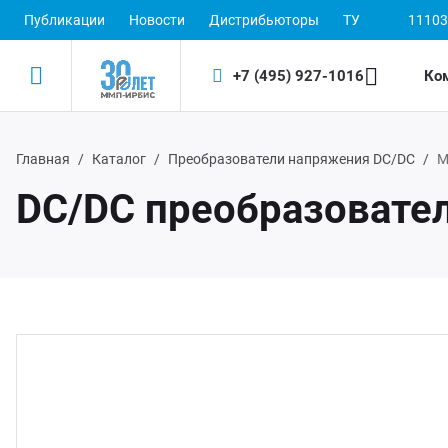
Публикации
Новости
Дистрибьюторы
ТУ
11103
+7 (495) 927-1016
Ко
Главная
Каталог
Преобразователи напряжения DC/DC
М
Назад
Назад
DC/DC преобразовате
одукция
 (495) 927-1016
ектронные пускорегулирующие аппараты
(800) 350-1016
D-драйверы
ЭП ООО "ИРБИС-5"