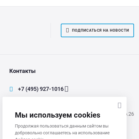
ПОДПИСАТЬСЯ НА НОВОСТИ
Контакты
+7 (495) 927-1016
main@mmp-irbis.ru
Мы используем cookies
111033, Москва, Золоторожский Вал, д. 11, стр.26
Продолжая пользоваться данным сайтом вы
Пн-Чт 8:00 - 17:00
добровольно соглашаетесь на использование
Пт 8:00 - 16:00