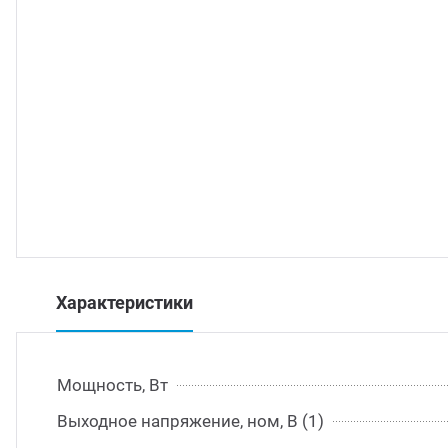
траиваемые модули питания
/DC преобразователи
/AC инверторы
/DC преобразователи
томобильные преобразователи напряжения
Характеристики
Мощность, Вт
Выходное напряжение, ном, В (1)