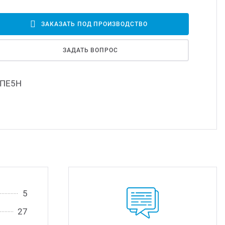
Led д
ЗАКАЗАТЬ ПОД ПРОИЗВОДСТВО
Led 
ЗАДАТЬ ВОПРОС
Димм
ПЕ5Н
Исто
5
27