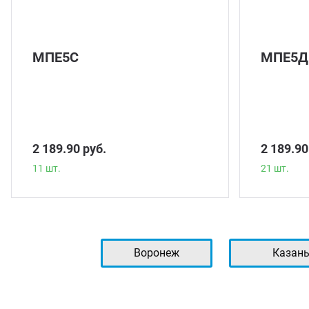
МПЕ5С
МПЕ5Д
2 189.90 руб.
2 189.90
11 шт.
21 шт.
Воронеж
Казан