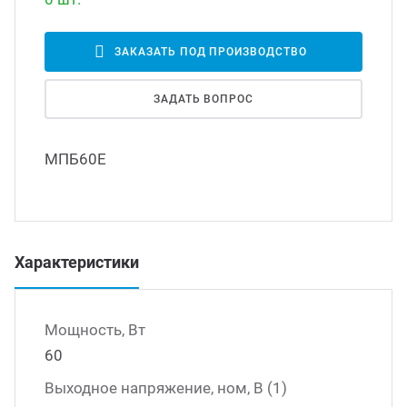
Led д
траиваемые модули питания
ЗАКАЗАТЬ ПОД ПРОИЗВОДСТВО
Led 
ЗАДАТЬ ВОПРОС
/DC преобразователи
наде
МПБ60Е
/AC инверторы
Димм
/DC преобразователи
Исто
Характеристики
томобильные преобразователи
пряжения
Мощность, Вт
60
Выходное напряжение, ном, В (1)