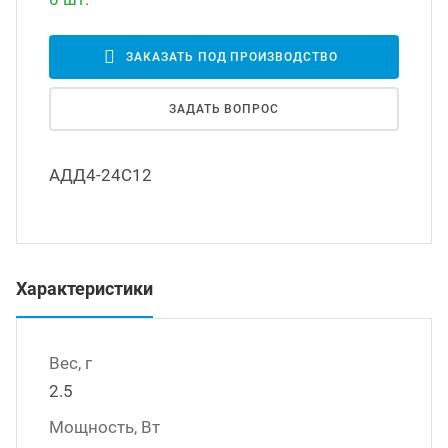
Led д
траиваемые модули питания
ЗАКАЗАТЬ ПОД ПРОИЗВОДСТВО
Led 
ЗАДАТЬ ВОПРОС
/DC преобразователи
наде
АДД4-24С12
/AC инверторы
Димм
/DC преобразователи
Исто
Характеристики
томобильные преобразователи
пряжения
Вес, г
2.5
Мощность, Вт