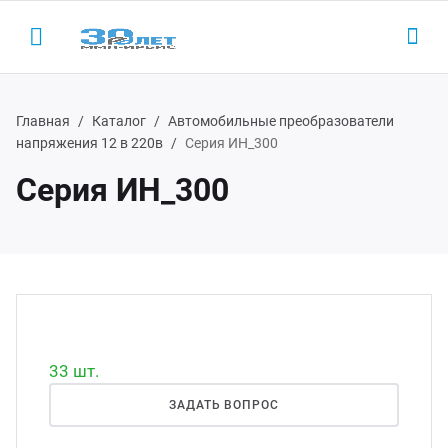
Главная
Каталог
Автомобильные преобразователи
напряжения 12 в 220в
Серия ИН_300
Серия ИН_300
Назад
Назад
Н
Н
одукция
LED-
AC/D
 (495) 927-1016
ектронные пускорегулирующие
Led 
AC/DC
(800) 350-1016
параты
Led д
Беск
33 шт.
D-драйверы
ЗАДАТЬ ВОПРОС
Led д
ЭП ООО "ИРБИС-5"