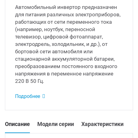
Автомобильный инвертор предназначен
Led д
для питания различных электроприборов,
траиваемые модули питания
работающих от сети переменного тока
Led 
(например, ноутбук, переносной
/DC преобразователи
наде
телевизор, цифровой фотоаппарат,
электродрель, холодильник, и др.), от
бортовой сети автомобиля или
/AC инверторы
Димм
стационарной аккумуляторной батареи,
преобразованием постоянного входного
/DC преобразователи
Исто
напряжения в переменное напряжение
220 В 50 Гц.
томобильные преобразователи
Подробнее
пряжения
Описание
Модели серии
Характеристики