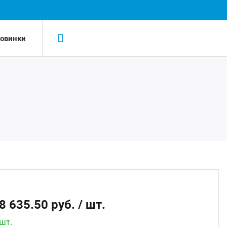
овинки
Н
Н
LED-
AC/D
Led 
AC/DC
Led д
Беск
8 635.50 руб.
/ шт.
Led д
шт.