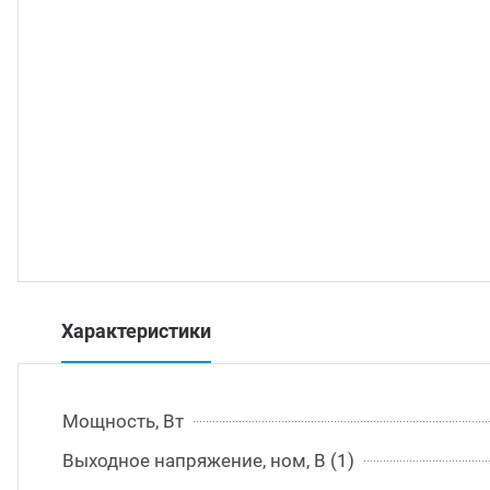
траиваемые модули питания
/DC преобразователи
/AC инверторы
/DC преобразователи
томобильные преобразователи напряжения
Характеристики
Мощность, Вт
Выходное напряжение, ном, В (1)