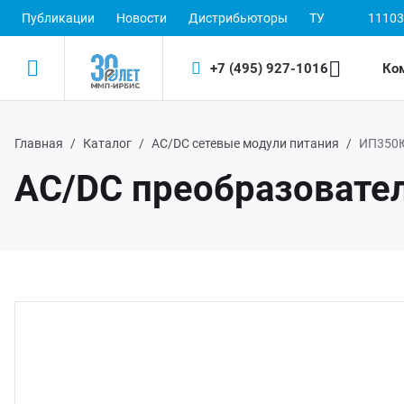
Публикации
Новости
Дистрибьюторы
ТУ
11103
+7 (495) 927-1016
Ко
Главная
Каталог
AC/DC сетевые модули питания
ИП350
Назад
Назад
AC/DC преобразовате
одукция
 (495) 927-1016
ектронные пускорегулирующие аппараты
(800) 350-1016
D-драйверы
ЭП ООО "ИРБИС-5"