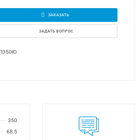
Led д
ЗАКАЗАТЬ
Led 
ЗАДАТЬ ВОПРОС
Димм
П350Ю
Исто
350
68.5