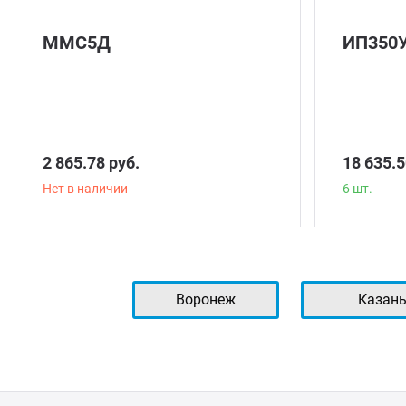
ММС5Д
ИП350
2 865.78 руб.
18 635.5
Нет в наличии
6 шт.
Воронеж
Казан