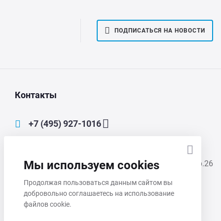
ПОДПИСАТЬСЯ НА НОВОСТИ
Контакты
+7 (495) 927-1016
main@mmp-irbis.ru
Мы используем cookies
111033, Москва, Золоторожский Вал, д. 11, стр.26
Продолжая пользоваться данным сайтом вы
Пн-Чт 8:00 - 17:00
добровольно соглашаетесь на использование
Пт 8:00 - 16:00
файлов cookie.