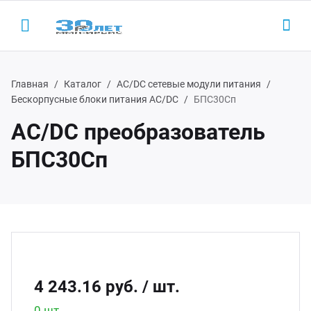
Главная
Каталог
AC/DC сетевые модули питания
Бескорпусные блоки питания AC/DC
БПС30Сп
AC/DC преобразователь
Назад
Назад
Н
Н
БПС30Сп
одукция
LED-
AC/D
 (495) 927-1016
ектронные пускорегулирующие
Led 
AC/DC
(800) 350-1016
параты
Led д
Беск
D-драйверы
4 243.16 руб.
/ шт.
Led д
ЭП ООО "ИРБИС-5"
0 шт.