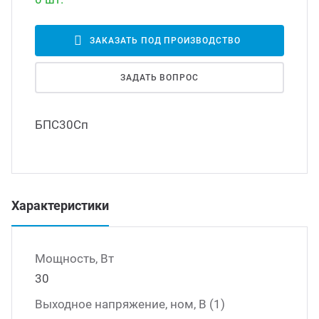
Led д
траиваемые модули питания
ЗАКАЗАТЬ ПОД ПРОИЗВОДСТВО
Led 
ЗАДАТЬ ВОПРОС
/DC преобразователи
наде
БПС30Сп
/AC инверторы
Димм
/DC преобразователи
Исто
Характеристики
томобильные преобразователи
пряжения
Мощность, Вт
30
Выходное напряжение, ном, В (1)