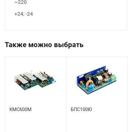
~220
+24; -24
Также можно выбрать
КМС600М
БПС100Ю
1 шт.