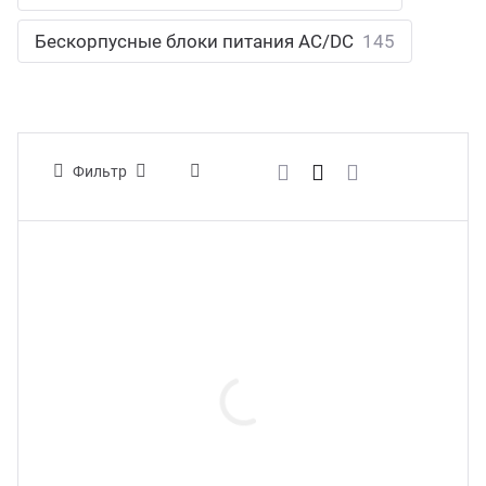
Led д
Бескорпусные блоки питания AC/DC
145
траиваемые модули питания
Led 
/DC преобразователи
наде
Фильтр
/AC инверторы
Димм
/DC преобразователи
Исто
томобильные преобразователи
пряжения